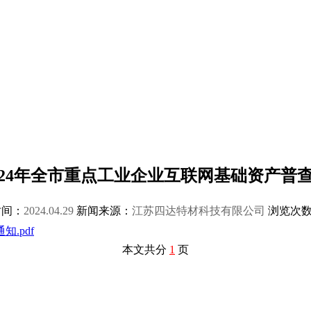
024年全市重点工业企业互联网基础资产普
时间：
2024.04.29
新闻来源：
江苏四达特材科技有限公司
浏览次
.pdf
本文共分
1
页